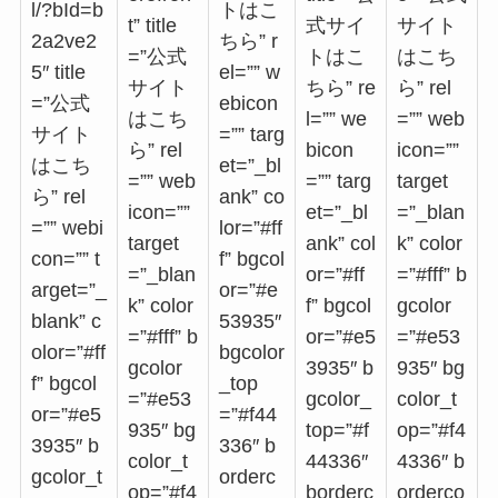
l/?bId=b
トはこ
t” title
式サイ
サイト
2a2ve2
ちら” r
=”公式
トはこ
はこち
5″ title
el=”” w
サイト
ちら” re
ら” rel
=”公式
ebicon
はこち
l=”” we
=”” web
サイト
=”” targ
ら” rel
bicon
icon=””
はこち
et=”_bl
=”” web
=”” targ
target
ら” rel
ank” co
icon=””
et=”_bl
=”_blan
=”” webi
lor=”#ff
target
ank” col
k” color
con=”” t
f” bgcol
=”_blan
or=”#ff
=”#fff” b
arget=”_
or=”#e
k” color
f” bgcol
gcolor
blank” c
53935″
=”#fff” b
or=”#e5
=”#e53
olor=”#ff
bgcolor
gcolor
3935″ b
935″ bg
f” bgcol
_top
=”#e53
gcolor_
color_t
or=”#e5
=”#f44
935″ bg
top=”#f
op=”#f4
3935″ b
336″ b
color_t
44336″
4336″ b
gcolor_t
orderc
op=”#f4
borderc
orderco