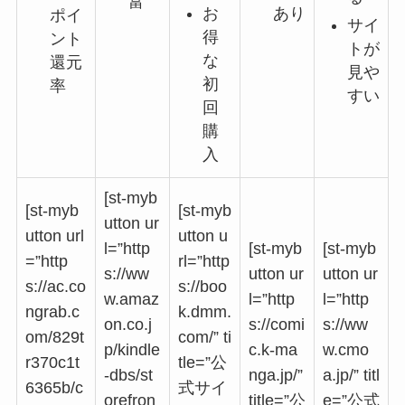
富
お
あり
ポイ
サイ
得
ント
トが
な
還元
見や
初
率
すい
回
購
入
[st-myb
[st-myb
[st-myb
utton ur
utton url
utton u
l=”http
[st-myb
[st-myb
=”http
rl=”http
s://ww
utton ur
utton ur
s://ac.co
s://boo
w.amaz
l=”http
l=”http
ngrab.c
k.dmm.
on.co.j
s://comi
s://ww
om/829t
com/” ti
p/kindle
c.k-ma
w.cmo
r370c1t
tle=”公
-dbs/st
nga.jp/”
a.jp/” titl
6365b/c
式サイ
orefron
title=”公
e=”公式