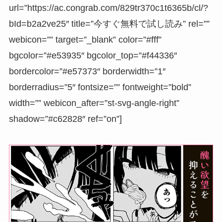
url=”https://ac.congrab.com/829tr370c1t6365b/cl/?
bId=b2a2ve25″ title=”今すぐ無料で試し読み” rel=””
webicon=”” target=”_blank” color=”#fff”
bgcolor=”#e53935″ bgcolor_top=”#f44336″
bordercolor=”#e57373″ borderwidth=”1″
borderradius=”5″ fontsize=”” fontweight=”bold”
width=”” webicon_after=”st-svg-angle-right”
shadow=”#c62828″ ref=”on”]