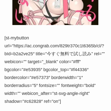
[st-mybutton
url=”https://ac.congrab.com/829tr370c1t6365b/cl/?
bId=b2a2ve25″ title=”今すぐ無料で試し読み” rel=””
webicon=”” target=”_blank” color=”#fff”
bgcolor=”#e53935″ bgcolor_top=”#f44336″
bordercolor=”#e57373″ borderwidth=”1″
borderradius=”5″ fontsize=”” fontweight=”bold”
width=”” webicon_after=”st-svg-angle-right”
shadow=”#c62828″ ref=”on”]