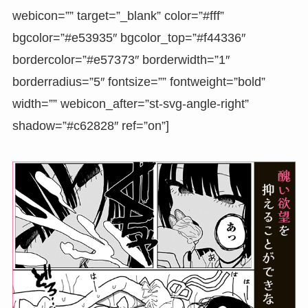
webicon=”” target=”_blank” color=”#fff”
bgcolor=”#e53935″ bgcolor_top=”#f44336″
bordercolor=”#e57373″ borderwidth=”1″
borderradius=”5″ fontsize=”” fontweight=”bold”
width=”” webicon_after=”st-svg-angle-right”
shadow=”#c62828″ ref=”on”]