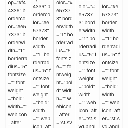
op=”#f4
olor=”#
4336″ b
olor=”#
lor=”#e
4336″ b
e5737
orderco
e5737
57373″
ordercol
3″ bord
lor=”#e
3″ bord
border
or=”#e5
erwidth
57373″
erwidth
width
7373″ b
=”1″ bo
border
=”1″ bo
=”1″ bo
orderwi
rderrad
width
rderradi
rderradi
dth=”1″
ius=”5″
=”1″ bo
us=”5″ f
us=”5″ f
borderra
fontsiz
rderradi
ontsize
ontsize
dius=”5″
e=”” fo
us=”5″ f
=”” font
=”” font
fontsize
ntweig
ontsize
weight
weight
=”” font
ht=”bol
=”” font
=”bold”
=”bold”
weight
d” widt
weight
width
width
=”bold”
h=”” w
=”bold”
=”” web
=”” web
width=””
ebicon
width
icon_aft
icon_aft
webicon
_after
=”” web
er=”st-s
er=”st-s
_after
=”st-sv
icon_aft
vg-angl
vg-angl