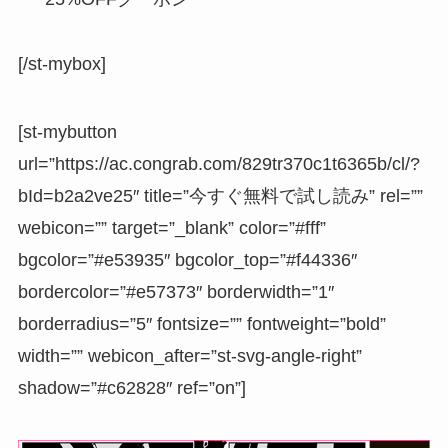
[/st-mybox]
[st-mybutton
url=”https://ac.congrab.com/829tr370c1t6365b/cl/?
bId=b2a2ve25″ title=”今すぐ無料で試し読み” rel=””
webicon=”” target=”_blank” color=”#fff”
bgcolor=”#e53935″ bgcolor_top=”#f44336″
bordercolor=”#e57373″ borderwidth=”1″
borderradius=”5″ fontsize=”” fontweight=”bold”
width=”” webicon_after=”st-svg-angle-right”
shadow=”#c62828″ ref=”on”]