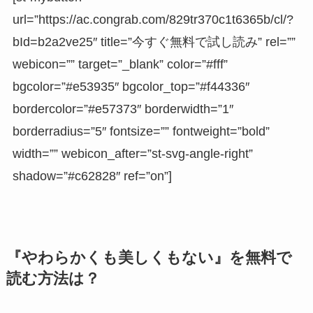
url=”https://ac.congrab.com/829tr370c1t6365b/cl/?
bId=b2a2ve25″ title=”今すぐ無料で試し読み” rel=””
webicon=”” target=”_blank” color=”#fff”
bgcolor=”#e53935″ bgcolor_top=”#f44336″
bordercolor=”#e57373″ borderwidth=”1″
borderradius=”5″ fontsize=”” fontweight=”bold”
width=”” webicon_after=”st-svg-angle-right”
shadow=”#c62828″ ref=”on”]
『やわらかくも美しくもない』を無料で
読む方法は？