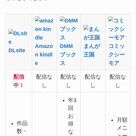
Amazo
DMM
まんが
コミッ
DLsite
n kindl
ブック
王国
クシー
e
ス
モア
配信
配信な
配信な
配信な
配信な
中！
し
し
し
し
年3
回
お
月額
作品
得
メニ
数・
な
ュー