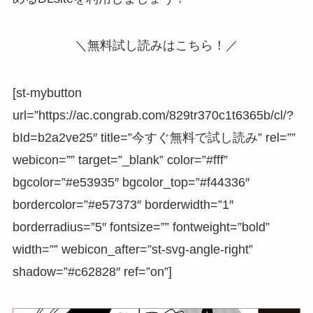
＼無料試し読みはこちら！／
[st-mybutton
url=”https://ac.congrab.com/829tr370c1t6365b/cl/?
bId=b2a2ve25″ title=”今すぐ無料で試し読み” rel=””
webicon=”” target=”_blank” color=”#fff”
bgcolor=”#e53935″ bgcolor_top=”#f44336″
bordercolor=”#e57373″ borderwidth=”1″
borderradius=”5″ fontsize=”” fontweight=”bold”
width=”” webicon_after=”st-svg-angle-right”
shadow=”#c62828″ ref=”on”]