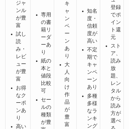
ジャ
キ
登録
ンル
ャ
知名
専用
でポ
が豊
ン
度・
の書
イン
富
ペ
信頼
籍リ
ト還
ー
度が
試し
ーダ
元
ン
高い
読
ーあ
スト
あ
み・
不定
り
ア、
り
レビ
期で
紙の
読み
ュー
大
キャ
本と
放
が豊
人
ンペ
値段
題、
富
向
ーン
比較
レン
け
あり
お得
可
タル
作
なク
多種
から
セー
品
ーポ
多様
読み
ルの
が
ンあ
なラ
方が
種類
豊
り
ンキ
選べ
が豊
富
ング
高い
る