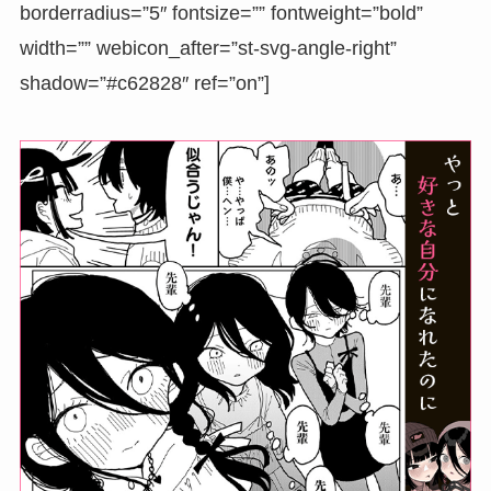
borderradius=”5″ fontsize=”” fontweight=”bold”
width=”” webicon_after=”st-svg-angle-right”
shadow=”#c62828″ ref=”on”]