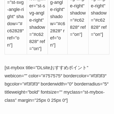
=”st-svg
g-angl
er=”st-s
e-right”
e-right”
-angle-ri
e-right”
vg-angl
shadow
shadow
ght” sha
shado
e-right”
=”#c62
=”#c62
dow=”#
w=”#c6
shadow
828″ ref
828″ ref
c62828″
2828″ r
=”#c62
=”on”]
=”on”]
ref=”o
ef=”o
828″ ref
n”]
n”]
=”on”]
[st-mybox title=”DLsiteおすすめポイント”
webicon=”” color=”#757575″ bordercolor=”#f3f3f3″
bgcolor=”#f3f3f3″ borderwidth=”0″ borderradius=”5″
titleweight=”bold” fontsize=”” myclass=”st-mybox-
class” margin=”25px 0 25px 0″]