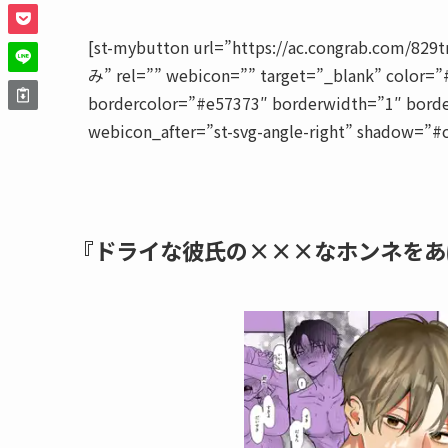
[st-mybutton url=”https://ac.congrab.com/
み” rel=”” webicon=”” target=”_blank” color=”
bordercolor=”#e57373″ borderwidth=”1″ borde
webicon_after=”st-svg-angle-right” shadow=”#
『ドライな彼氏の×××なホンネをあ