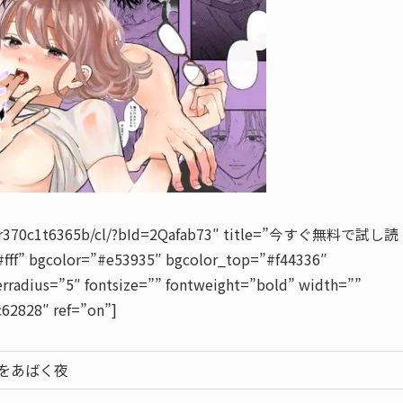
829tr370c1t6365b/cl/?bId=2Qafab73″ title=”今すぐ無料で試し読
#fff” bgcolor=”#e53935″ bgcolor_top=”#f44336″
rradius=”5″ fontsize=”” fontweight=”bold” width=””
c62828″ ref=”on”]
をあばく夜