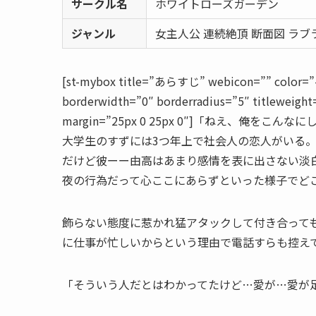
サークル名
ホワイトローズガーデン
ジャンル
女主人公 連続絶頂 断面図 ラブ
[st-mybox title=”あらすじ” webicon=”” color=”#7
borderwidth=”0″ borderradius=”5″ titleweight
margin=”25px 0 25px 0″]「ねえ、俺をこ
大学生のすずには3つ年上で社会人の恋人がいる
だけど彼ーー由高はあまり感情を表に出さない淡
夜の行為だって心ここにあらずといった様子でど
飾らない態度に惹かれ猛アタックして付き合って
に仕事が忙しいからという理由で電話すらも控え
「そういう人だとはわかってたけど…愛が…愛が