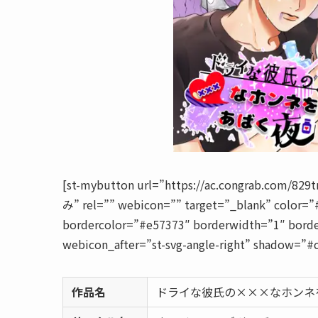
[st-mybutton url=”https://ac.congrab.com/
み” rel=”” webicon=”” target=”_blank” color=”
bordercolor=”#e57373″ borderwidth=”1″ borde
webicon_after=”st-svg-angle-right” shadow=”#
作品名
ドライな彼氏の×××なホンネ