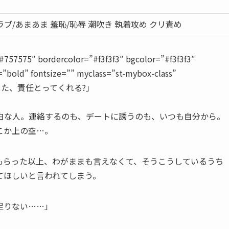
ラブ/あまあま 羞恥/恥辱 潮吹き 執着攻め クリ責め
57575″ bordercolor=”#f3f3f3″ bgcolor=”#f3f3f3″
=”bold” fontsize=”” myclass=”st-mybox-class”
んなにした、責任とってくれる?」
。
白な人。連絡するのも、デートに誘うのも、いつも自分から。
こか上の空…。
もらった以上、わがままも言えなくて、そうこうしているうち
てほしいと言われてしまう。
足りない……」