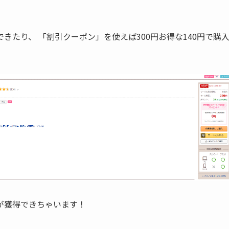
できたり、 「
割引クーポン
」を使えば300円お得な
140円
で購
が獲得できちゃいます！