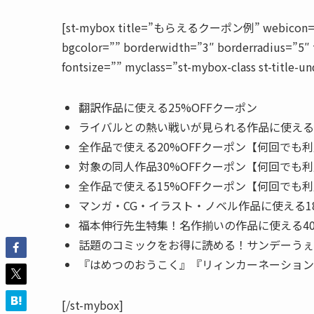
[st-mybox title=”もらえるクーポン例” webicon=”st-s
bgcolor=”” borderwidth=”3″ borderradius=”5″ 
fontsize=”” myclass=”st-mybox-class st-title-und
翻訳作品に使える25%OFFクーポン
ライバルとの熱い戦いが見られる作品に使える3
全作品で使える20%OFFクーポン【何回でも
対象の同人作品30%OFFクーポン【何回でも
全作品で使える15%OFFクーポン【何回でも
マンガ・CG・イラスト・ノベル作品に使える1
福本伸行先生特集！名作揃いの作品に使える40
話題のコミックをお得に読める！サンデーうぇぶ
『はめつのおうこく』『リィンカーネーション
[/st-mybox]