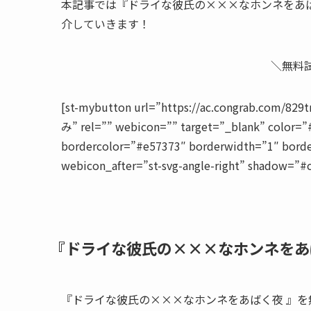
本記事では『ドライな彼氏の×××なホンネをあ
介していきます！
＼無料
[st-mybutton url=”https://ac.congrab.com/
み” rel=”” webicon=”” target=”_blank” color=”
bordercolor=”#e57373″ borderwidth=”1″ borde
webicon_after=”st-svg-angle-right” shadow=”#
『ドライな彼氏の×××なホンネをあ
『ドライな彼氏の×××なホンネをあばく夜 』