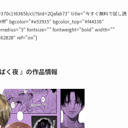
829tr370c1t6365b/cl/?bId=2Qafab73″ title=”今すぐ無料で試し読
#fff” bgcolor=”#e53935″ bgcolor_top=”#f44336″
rradius=”5″ fontsize=”” fontweight=”bold” width=””
c62828″ ref=”on”]
ばく夜 』の作品情報