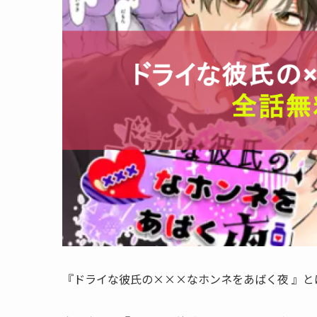
『ドライな彼氏の×××なホンネをあばく夜 』とは