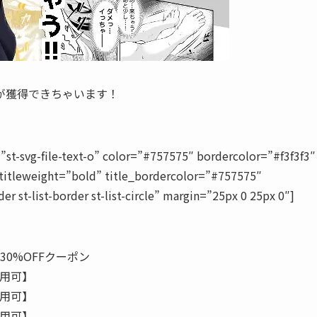
が獲得できちゃいます！
vg-file-text-o” color=”#757575″ bordercolor=”#f3f3f3″
titleweight=”bold” title_bordercolor=”#757575″
er st-list-border st-list-circle” margin=”25px 0 25px 0″]
0%OFFクーポン
利用可】
利用可】
利用可】