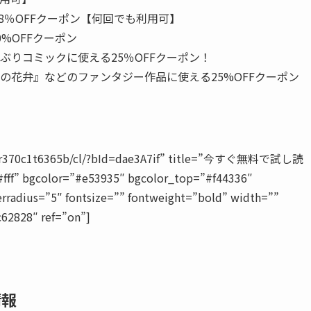
8％OFFクーポン【何回でも利用可】
%OFFクーポン
りコミックに使える25％OFFクーポン！
の花弁』などのファンタジー作品に使える25%OFFクーポン
829tr370c1t6365b/cl/?bId=dae3A7if” title=”今すぐ無料で試し読
#fff” bgcolor=”#e53935″ bgcolor_top=”#f44336″
rradius=”5″ fontsize=”” fontweight=”bold” width=””
c62828″ ref=”on”]
情報