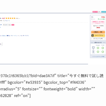
829tr370c1t6365b/cl/?bId=dae3A7if” title=”今すぐ無料で試し読
#fff” bgcolor=”#e53935″ bgcolor_top=”#f44336″
rradius=”5″ fontsize=”” fontweight=”bold” width=””
c62828″ ref=”on”]