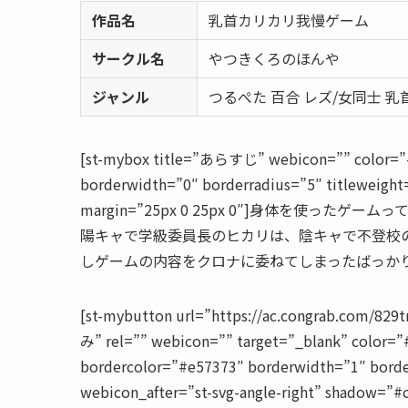
作品名
乳首カリカリ我慢ゲーム
サークル名
やつきくろのほんや
ジャンル
つるぺた 百合 レズ/女同士 乳
[st-mybox title=”あらすじ” webicon=”” color=”#7
borderwidth=”0″ borderradius=”5″ titleweight
margin=”25px 0 25px 0″]身体を使ったゲ
陽キャで学級委員長のヒカリは、陰キャで不登校
しゲームの内容をクロナに委ねてしまったばっかりに……
[st-mybutton url=”https://ac.congrab.com/
み” rel=”” webicon=”” target=”_blank” color=”
bordercolor=”#e57373″ borderwidth=”1″ borde
webicon_after=”st-svg-angle-right” shadow=”#