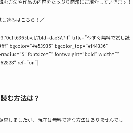
で読む方法や作品の内容をたっぷり簡潔にご紹介していきます！
試し読みはこちら！／
829tr370c1t6365b/cl/?bId=dae3A7if” title=”今すぐ無料で試し読
#fff” bgcolor=”#e53935″ bgcolor_top=”#f44336″
rradius=”5″ fontsize=”” fontweight=”bold” width=””
c62828″ ref=”on”]
で読む方法は？
を調査しましたが、
現在は無料で読む方法はありませんでし