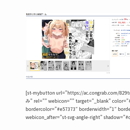
[st-mybutton url=”https://ac.congrab.com/
み” rel=”” webicon=”” target=”_blank” color=”
bordercolor=”#e57373″ borderwidth=”1″ borde
webicon_after=”st-svg-angle-right” shadow=”#