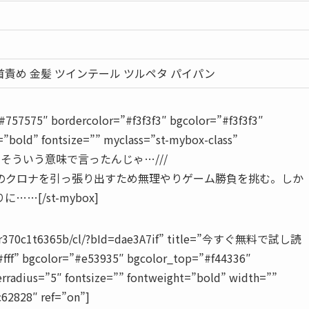
首責め 金髪 ツインテール ツルペタ パイパン
57575″ bordercolor=”#f3f3f3″ bgcolor=”#f3f3f3″
=”bold” fontsize=”” myclass=”st-mybox-class”
ームってそういう意味で言ったんじゃ…///
のクロナを引っ張り出すため無理やりゲーム勝負を挑む。しか
[/st-mybox]
829tr370c1t6365b/cl/?bId=dae3A7if” title=”今すぐ無料で試し読
#fff” bgcolor=”#e53935″ bgcolor_top=”#f44336″
rradius=”5″ fontsize=”” fontweight=”bold” width=””
c62828″ ref=”on”]