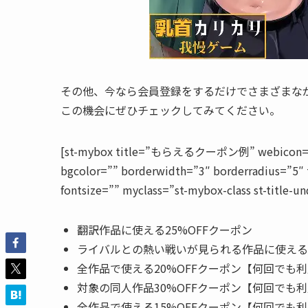
その他、今なら会員登録をするだけでさまざまな
この機会にぜひチェックしてみてください。
[st-mybox title=”もらえるクーポン例” webicon=”st-s
bgcolor=”” borderwidth=”3″ borderradius=”5″ 
fontsize=”” myclass=”st-mybox-class st-title-und
翻訳作品に使える25%OFFクーポン
ライバルとの熱い戦いが見られる作品に使える3
全作品で使える20%OFFクーポン【何回でも
対象の同人作品30%OFFクーポン【何回でも
全作品で使える15%OFFクーポン【何回でも