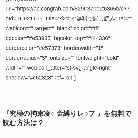
url=”https://ac.congrab.com/829tr370c1t6365b/cl/?
bId=7U921T05″ title=”今すぐ無料で試し読み” rel=””
webicon=”” target=”_blank” color=”#fff”
bgcolor=”#e53935″ bgcolor_top=”#f44336″
bordercolor=”#e57373″ borderwidth=”1″
borderradius=”5″ fontsize=”” fontweight=”bold”
width=”” webicon_after=”st-svg-angle-right”
shadow=”#c62828″ ref=”on”]
『究極の拘束凌○ 金縛りレ○プ 』を無料で
読む方法は？