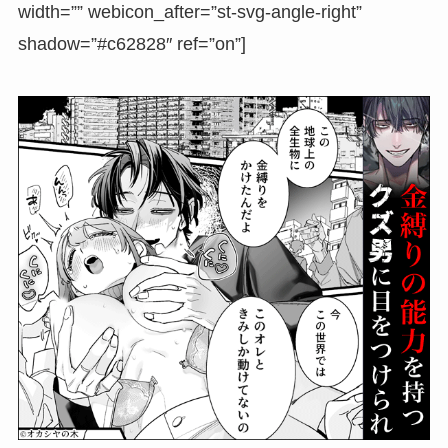
width=”” webicon_after=”st-svg-angle-right”
shadow=”#c62828″ ref=”on”]