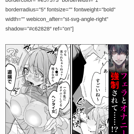
borderradius=”5″ fontsize=”” fontweight=”bold”
width=”” webicon_after=”st-svg-angle-right”
shadow=”#c62828″ ref=”on”]