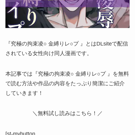
『究極の拘束凌○ 金縛りレ○プ 』とはDLsiteで配信
されている女性向け同人漫画です。
本記事では『究極の拘束凌○ 金縛りレ○プ 』を無料
で読む方法や作品の内容をたっぷり簡潔にご紹介
していきます！
＼無料試し読みはこちら！／
[st-mybutton