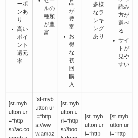
セー
品
ーポ
多様
読み
ルの
が
ンあ
なラ
方が
種類
豊
り
ンキ
選べ
が豊
富
ング
高い
る
富
お
あり
ポイ
サイ
得
ント
トが
な
還元
見や
初
率
すい
回
購
入
[st-myb
[st-myb
[st-myb
utton ur
utton url
utton u
l=”http
[st-myb
[st-myb
=”http
rl=”http
s://ww
utton ur
utton ur
s://ac.co
s://boo
w.amaz
l=”http
l=”http