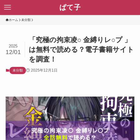
ぱて子
ホーム
未分類
「究極の拘束凌○ 金縛りレ○プ 」
2025
は無料で読める？電子書籍サイト
12/01
を調査！
2025年12月1日
未分類