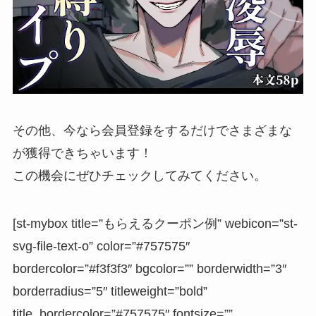
その他、今なら会員登録をするだけでさまざまな
が獲得できちゃいます！
この機会にぜひチェックしてみてください。
[st-mybox title=”もらえるクーポン例” webicon=”st-
svg-file-text-o” color=”#757575″
bordercolor=”#f3f3f3″ bgcolor=”” borderwidth=”3″
borderradius=”5″ titleweight=”bold”
title_bordercolor=”#757575″ fontsize=””