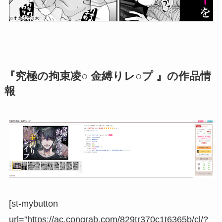
『究極の拘束凌○ 金縛りレ○プ 』の作品情
報
[st-mybutton
url=”https://ac.congrab.com/829tr370c1t6365b/cl/?