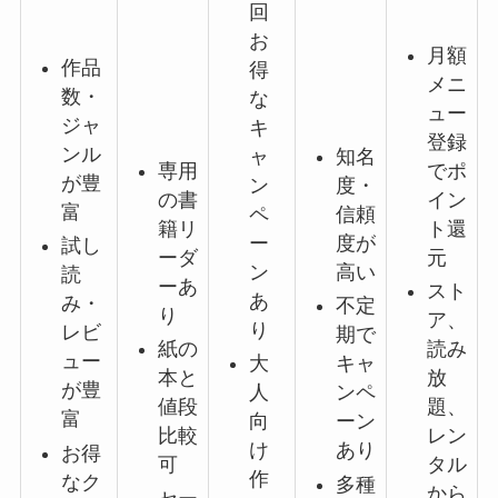
回
お
月額
作品
得
メニ
数・
な
ュー
ジャ
キ
登録
ンル
ャ
知名
専用
でポ
が豊
ン
度・
の書
イン
富
ペ
信頼
籍リ
ト還
ー
度が
試し
ーダ
元
ン
高い
読
ーあ
スト
あ
み・
不定
り
ア、
り
レビ
期で
紙の
読み
ュー
大
キャ
本と
放
が豊
人
ンペ
値段
題、
富
向
ーン
比較
レン
け
あり
お得
可
タル
作
なク
多種
から