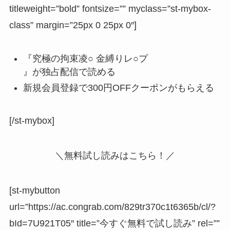
titleweight=”bold” fontsize=”” myclass=”st-mybox-
class” margin=”25px 0 25px 0″]
『究極の拘束凌○ 金縛りレ○プ
』が独占配信で読める
新規会員登録で
300円OFFクーポン
がもらえる
[/st-mybox]
＼無料試し読みはこちら！／
[st-mybutton
url=”https://ac.congrab.com/829tr370c1t6365b/cl/?
bId=7U921T05″ title=”今すぐ無料で試し読み” rel=””