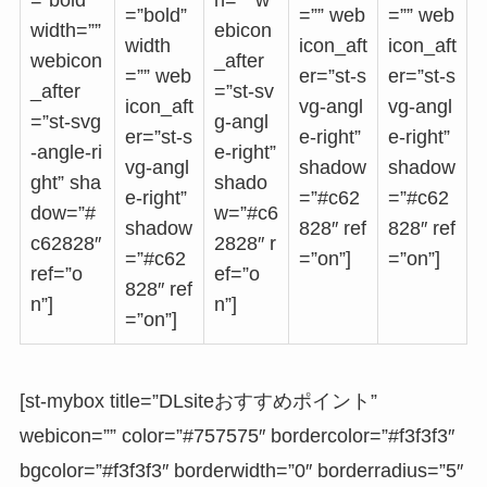
=”bold”
h=”” w
=”bold”
=”” web
=”” web
width=””
ebicon
width
icon_aft
icon_aft
webicon
_after
=”” web
er=”st-s
er=”st-s
_after
=”st-sv
icon_aft
vg-angl
vg-angl
=”st-svg
g-angl
er=”st-s
e-right”
e-right”
-angle-ri
e-right”
vg-angl
shadow
shadow
ght” sha
shado
e-right”
=”#c62
=”#c62
dow=”#
w=”#c6
shadow
828″ ref
828″ ref
c62828″
2828″ r
=”#c62
=”on”]
=”on”]
ref=”o
ef=”o
828″ ref
n”]
n”]
=”on”]
[st-mybox title=”DLsiteおすすめポイント”
webicon=”” color=”#757575″ bordercolor=”#f3f3f3″
bgcolor=”#f3f3f3″ borderwidth=”0″ borderradius=”5″