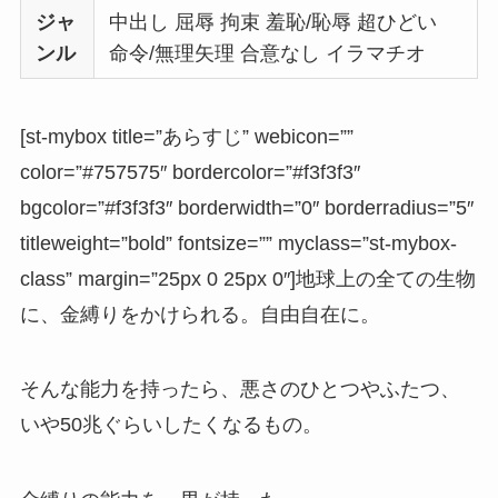
ジャ
中出し 屈辱 拘束 羞恥/恥辱 超ひどい
ンル
命令/無理矢理 合意なし イラマチオ
[st-mybox title=”あらすじ” webicon=””
color=”#757575″ bordercolor=”#f3f3f3″
bgcolor=”#f3f3f3″ borderwidth=”0″ borderradius=”5″
titleweight=”bold” fontsize=”” myclass=”st-mybox-
class” margin=”25px 0 25px 0″]地球上の全ての生物
に、金縛りをかけられる。自由自在に。
そんな能力を持ったら、悪さのひとつやふたつ、
いや50兆ぐらいしたくなるもの。