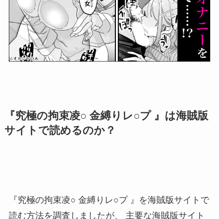
『究極の拘束凌○ 金縛りレ○プ 』は海賊版
サイトで読めるのか？
『究極の拘束凌○ 金縛りレ○プ 』を海賊版サイトで
読む方法を調査しましたが、
主要な海賊版サイト