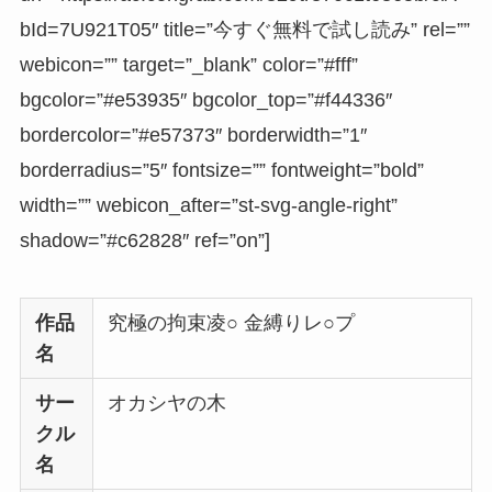
bId=7U921T05″ title=”今すぐ無料で試し読み” rel=””
webicon=”” target=”_blank” color=”#fff”
bgcolor=”#e53935″ bgcolor_top=”#f44336″
bordercolor=”#e57373″ borderwidth=”1″
borderradius=”5″ fontsize=”” fontweight=”bold”
width=”” webicon_after=”st-svg-angle-right”
shadow=”#c62828″ ref=”on”]
作品
究極の拘束凌○ 金縛りレ○プ
名
サー
オカシヤの木
クル
名