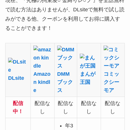
現在、『究極の拘束凌○ 金縛りレ○プ 』を全話無料
で読む方法はありませんが、DLsiteで
無料で試し読
み
ができる他、
クーポン
を利用してお得に購入す
ることができます！
Amazo
DMM
まんが
コミッ
DLsite
n kindl
ブック
王国
クシー
e
ス
モア
配信
配信な
配信な
配信な
配信な
中！
し
し
し
し
年3