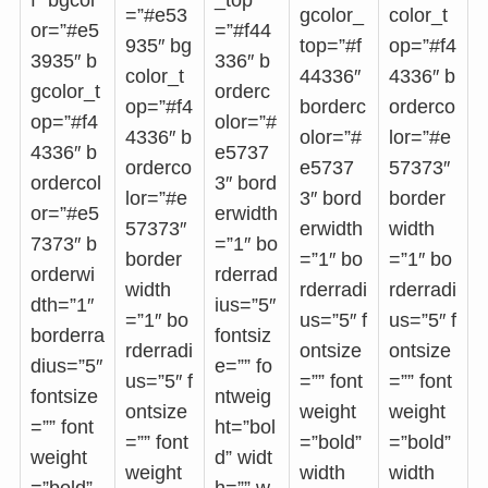
f” bgcol
_top
=”#e53
gcolor_
color_t
or=”#e5
=”#f44
935″ bg
top=”#f
op=”#f4
3935″ b
336″ b
color_t
44336″
4336″ b
gcolor_t
orderc
op=”#f4
borderc
orderco
op=”#f4
olor=”#
4336″ b
olor=”#
lor=”#e
4336″ b
e5737
orderco
e5737
57373″
ordercol
3″ bord
lor=”#e
3″ bord
border
or=”#e5
erwidth
57373″
erwidth
width
7373″ b
=”1″ bo
border
=”1″ bo
=”1″ bo
orderwi
rderrad
width
rderradi
rderradi
dth=”1″
ius=”5″
=”1″ bo
us=”5″ f
us=”5″ f
borderra
fontsiz
rderradi
ontsize
ontsize
dius=”5″
e=”” fo
us=”5″ f
=”” font
=”” font
fontsize
ntweig
ontsize
weight
weight
=”” font
ht=”bol
=”” font
=”bold”
=”bold”
weight
d” widt
weight
width
width