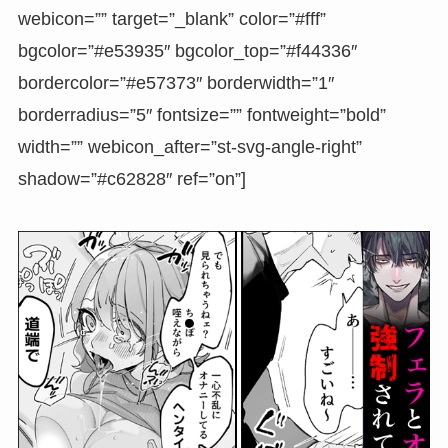
webicon=”” target=”_blank” color=”#fff”
bgcolor=”#e53935″ bgcolor_top=”#f44336″
bordercolor=”#e57373″ borderwidth=”1″
borderradius=”5″ fontsize=”” fontweight=”bold”
width=”” webicon_after=”st-svg-angle-right”
shadow=”#c62828″ ref=”on”]