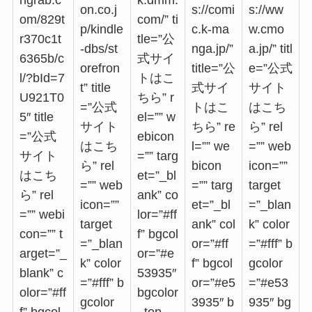
ngrab.c
k.dmm.
on.co.j
s://comi
s://ww
om/829t
com/” ti
p/kindle
c.k-ma
w.cmo
r370c1t
tle=”公
-dbs/st
nga.jp/”
a.jp/” titl
6365b/c
式サイ
orefron
title=”公
e=”公式
l/?bId=7
トはこ
t” title
式サイ
サイト
U921T0
ちら” r
=”公式
トはこ
はこち
5″ title
el=”” w
サイト
ちら” re
ら” rel
=”公式
ebicon
はこち
l=”” we
=”” web
サイト
=”” targ
ら” rel
bicon
icon=””
はこち
et=”_bl
=”” web
=”” targ
target
ら” rel
ank” co
icon=””
et=”_bl
=”_blan
=”” webi
lor=”#ff
target
ank” col
k” color
con=”” t
f” bgcol
=”_blan
or=”#ff
=”#fff” b
arget=”_
or=”#e
k” color
f” bgcol
gcolor
blank” c
53935″
=”#fff” b
or=”#e5
=”#e53
olor=”#ff
bgcolor
gcolor
3935″ b
935″ bg