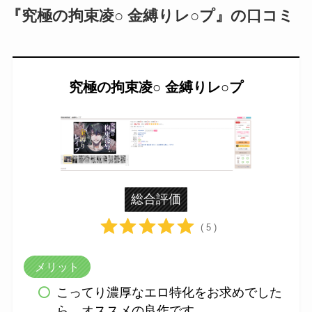
『究極の拘束凌○ 金縛りレ○プ』の口コミ
究極の拘束凌○ 金縛りレ○プ
総合評価
( 5 )
メリット
こってり濃厚なエロ特化をお求めでした
ら、オススメの良作です。