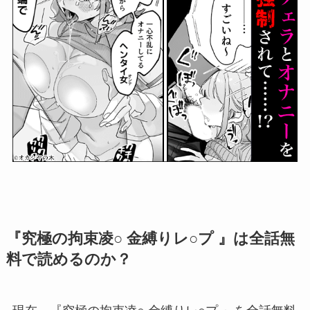
『究極の拘束凌○ 金縛りレ○プ 』は全話無
料で読めるのか？