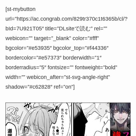
[st-mybutton
url=”https://ac.congrab.com/829tr370c1t6365b/cl/?
bId=7U921T05″ title=”DLsiteで読む” rel=””
webicon=”” target=”_blank” color=”#fff”
bgcolor=”#e53935″ bgcolor_top=”#f44336″
bordercolor=”#e57373″ borderwidth=”1″
borderradius=”5″ fontsize=”” fontweight=”bold”
width=”” webicon_after=”st-svg-angle-right”
shadow=”#c62828″ ref=”on”]