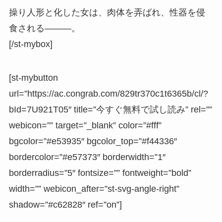
操り人形と化した女は、肉体を弄ばれ、性器を侵
食される―――。
[/st-mybox]
[st-mybutton
url=”https://ac.congrab.com/829tr370c1t6365b/cl/?
bId=7U921T05″ title=”今すぐ無料で試し読み” rel=””
webicon=”” target=”_blank” color=”#fff”
bgcolor=”#e53935″ bgcolor_top=”#f44336″
bordercolor=”#e57373″ borderwidth=”1″
borderradius=”5″ fontsize=”” fontweight=”bold”
width=”” webicon_after=”st-svg-angle-right”
shadow=”#c62828″ ref=”on”]