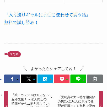
『入り浸りギャルにま〇こ使わせて貰う話』
無料で試し読み！
未分類
よかったらシェアしてね！
『続・カノジョは要らない
『愛玩具の女～特命開発部
服部先生！ ～恋人同士の
の男2人に玩具にされて倫
時間だから…抱き潰してい
理が崩壊～』を無料で読め