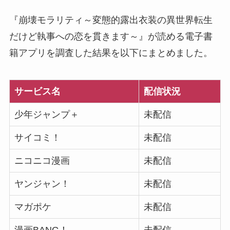
『崩壊モラリティ～変態的露出衣装の異世界転生
だけど執事への恋を貫きます～』が読める電子書
籍アプリを調査した結果を以下にまとめました。
サービス名
配信状況
少年ジャンプ＋
未配信
サイコミ！
未配信
ニコニコ漫画
未配信
ヤンジャン！
未配信
マガポケ
未配信