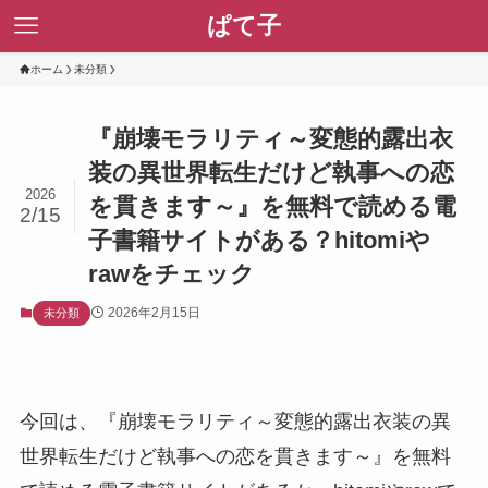
ぱて子
ホーム
未分類
『崩壊モラリティ～変態的露出衣
装の異世界転生だけど執事への恋
2026
を貫きます～』を無料で読める電
2/15
子書籍サイトがある？hitomiや
rawをチェック
2026年2月15日
未分類
今回は、『崩壊モラリティ～変態的露出衣装の異
世界転生だけど執事への恋を貫きます～』を無料