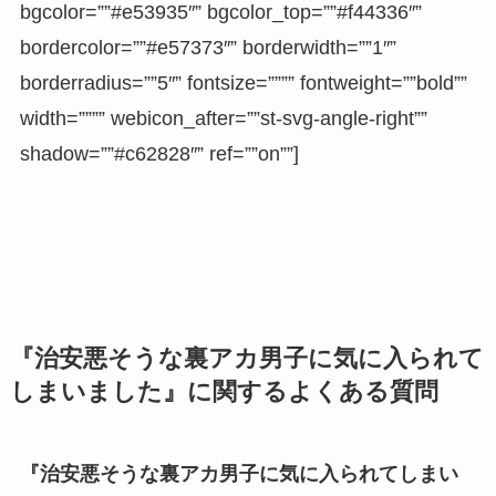
bgcolor=””#e53935″” bgcolor_top=””#f44336″”
bordercolor=””#e57373″” borderwidth=””1″”
borderradius=””5″” fontsize=”””” fontweight=””bold””
width=”””” webicon_after=””st-svg-angle-right””
shadow=””#c62828″” ref=””on””]
『治安悪そうな裏アカ男子に気に入られて
しまいました』に関するよくある質問
『治安悪そうな裏アカ男子に気に入られてしまい