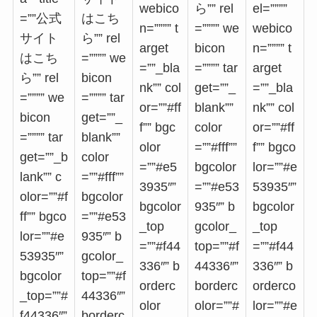
webico
ら”” rel
el=””””
=””公式
はこち
n=”””” t
=”””” we
webico
サイト
ら”” rel
arget
bicon
n=”””” t
はこち
=”””” we
=””_bla
=”””” tar
arget
ら”” rel
bicon
nk”” col
get=””_
=””_bla
=”””” we
=”””” tar
or=””#ff
blank””
nk”” col
bicon
get=””_
f”” bgc
color
or=””#ff
=”””” tar
blank””
olor
=””#fff””
f”” bgco
get=””_b
color
=””#e5
bgcolor
lor=””#e
lank”” c
=””#fff””
3935″”
=””#e53
53935″”
olor=””#f
bgcolor
bgcolor
935″” b
bgcolor
ff”” bgco
=””#e53
_top
gcolor_
_top
lor=””#e
935″” b
=””#f44
top=””#f
=””#f44
53935″”
gcolor_
336″” b
44336″”
336″” b
bgcolor
top=””#f
orderc
borderc
orderco
_top=””#
44336″”
olor
olor=””#
lor=””#e
f44336″”
borderc