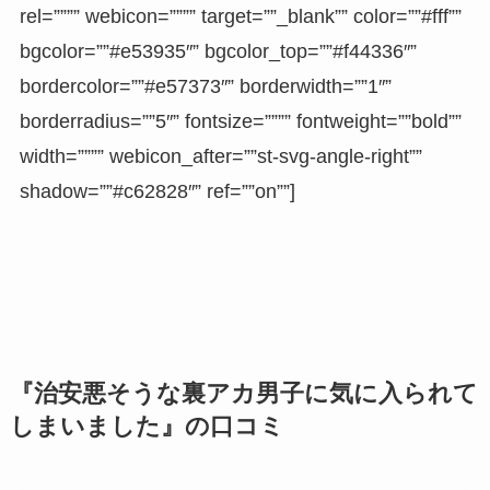
rel=”””” webicon=”””” target=””_blank”” color=””#fff””
bgcolor=””#e53935″” bgcolor_top=””#f44336″”
bordercolor=””#e57373″” borderwidth=””1″”
borderradius=””5″” fontsize=”””” fontweight=””bold””
width=”””” webicon_after=””st-svg-angle-right””
shadow=””#c62828″” ref=””on””]
『治安悪そうな裏アカ男子に気に入られて
しまいました』の口コミ