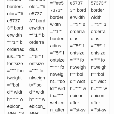
=””#e5
e5737
57373″”
borderc
olor=””#
7373″”
3″” bord
border
olor=””#
e5737
border
erwidth
width
e5737
3″” bord
width
=””1″” b
=””1″” b
3″” bord
erwidth
=””1″”
orderra
orderra
erwidth
=””1″” b
borderr
dius
dius
=””1″” b
orderra
adius
=””5″” f
=””5″” f
orderrad
dius
=””5″” f
ontsize
ontsize
ius=””5″”
=””5″” f
ontsize
=”””” fo
=”””” fo
fontsize
ontsize
=”””” fo
ntweigh
ntweigh
=”””” fon
=”””” fo
ntweig
t=””bol
t=””bol
tweight
ntweigh
ht=””bo
d”” widt
d”” widt
=””bol
t=””bol
ld”” wid
h=”””” w
h=”””” w
d”” widt
d”” widt
th=””””
ebicon_
ebicon_
h=”””” w
h=”””” w
webico
after
after
ebicon_
ebicon_
n_after
=””st-sv
=””st-sv
after=””s
after