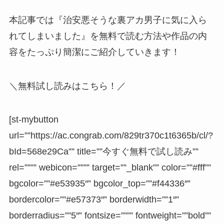
本記事では『治安悪そうな裏アカ男子に気に入ら
れてしまいました』を無料で読む方法や作品の内
容をたっぷり簡潔にご紹介していきます！
＼無料試し読みはこちら！／
[st-mybutton
url=””https://ac.congrab.com/829tr370c1t6365b/cl/?
bId=568e29Ca”” title=””今すぐ無料で試し読み””
rel=”””” webicon=”””” target=””_blank”” color=””#fff””
bgcolor=””#e53935″” bgcolor_top=””#f44336″”
bordercolor=””#e57373″” borderwidth=””1″”
borderradius=””5″” fontsize=”””” fontweight=””bold””