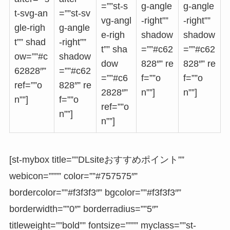
=””st-s
g-angle
g-angle
t-svg-an
=””st-sv
vg-angl
-right””
-right””
gle-righ
g-angle
e-righ
shadow
shadow
t”” shad
-right””
t”” sha
=””#c62
=””#c62
ow=””#c
shadow
dow
828″” re
828″” re
62828″”
=””#c62
=””#c6
f=””o
f=””o
ref=””o
828″” re
2828″”
n””]
n””]
n””]
f=””o
ref=””o
n””]
n””]
[st-mybox title=””DLsiteおすすめポイント””
webicon=”””” color=””#757575″”
bordercolor=””#f3f3f3″” bgcolor=””#f3f3f3″”
borderwidth=””0″” borderradius=””5″”
titleweight=””bold”” fontsize=”””” myclass=””st-