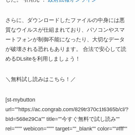
さらに、ダウンロードしたファイルの中身には悪
質なウイルスが仕組まれており、
パソコンやスマ
ートフォンが制御不能になったり、大切なデータ
が破壊される恐れ
もあります。 合法で安心して読
めるDLsiteを利用しましょう！
＼無料試し読みはこちら！／
[st-mybutton
url=””https://ac.congrab.com/829tr370c1t6365b/cl/?
bId=568e29Ca”” title=””今すぐ無料で試し読み””
rel=”””” webicon=”””” target=””_blank”” color=””#fff””