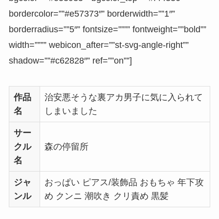
bordercolor=””#e57373″” borderwidth=””1″”
borderradius=””5″” fontsize=”””” fontweight=””bold””
width=”””” webicon_after=””st-svg-angle-right””
shadow=””#c62828″” ref=””on””]
作品
治安悪そうな裏アカ男子に気に入られて
名
しまいました
サー
クル
森の停留所
名
ジャ
おっぱい ピアス/装飾品 おもちゃ 年下攻
ンル
め クンニ 潮吹き クリ責め 黒髪