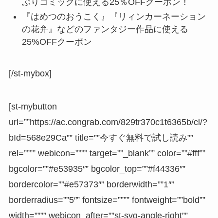
ぶりコミックに使える25％OFFクーポン！
『はめつのおうこく』『リィンカーネーション
の花弁』などのファンタジー作品に使える
25%OFFクーポン
[/st-mybox]
[st-mybutton
url=””https://ac.congrab.com/829tr370c1t6365b/cl/?
bId=568e29Ca”” title=””今すぐ無料で試し読み””
rel=”””” webicon=”””” target=””_blank”” color=””#fff””
bgcolor=””#e53935″” bgcolor_top=””#f44336″”
bordercolor=””#e57373″” borderwidth=””1″”
borderradius=””5″” fontsize=”””” fontweight=””bold””
width=”””” webicon_after=””st-svg-angle-right””