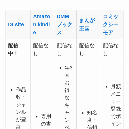
Amazo
DMM
コミッ
まんが
DLsite
n kindl
ブック
クシー
王国
e
ス
モア
配信
配信な
配信な
配信な
配信な
中！
し
し
し
し
年3
回
お
月額
作品
得
メニ
数・
な
ュー
ジャ
キ
登録
ンル
ャ
知名
専用
でポ
が豊
ン
度・
の書
イン
富
ペ
信頼