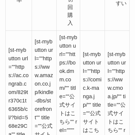
率
すい
回
購
入
[st-myb
[st-myb
utton u
[st-myb
utton ur
rl=””htt
[st-myb
[st-myb
utton url
l=””http
ps://bo
utton ur
utton ur
=””http
s://ww
ok.dm
l=””http
l=””http
s://ac.co
w.amaz
m.co
s://comi
s://ww
ngrab.c
on.co.j
m/”” titl
c.k-ma
w.cmo
om/829t
p/kindle
e=””公
nga.j
a.jp/”” ti
r370c1t
-dbs/st
式サイ
p/”” title
tle=””公
6365b/c
orefron
トはこ
=””公式
式サイ
l/?bId=5
t”” title
ちら”” r
サイト
トはこ
68e29C
=””公式
el=””””
はこち
ちら”” r
a”” title
サイト