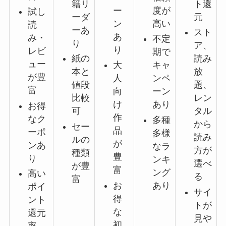
籍リ
ト還
ー
度が
試し
ーダ
元
ン
高い
読
ーあ
スト
あ
み・
不定
り
ア、
り
レビ
期で
紙の
読み
ュー
大
キャ
本と
放
が豊
人
ンペ
値段
題、
富
向
ーン
比較
レン
け
あり
お得
可
タル
作
なク
多種
から
セー
品
ーポ
多様
読み
ルの
が
ンあ
なラ
方が
種類
豊
り
ンキ
選べ
が豊
富
ング
高い
る
富
お
あり
ポイ
サイ
得
ント
トが
な
還元
見や
初