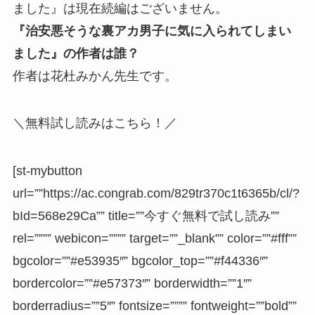
ました』は現在続編はございません。
『治安悪そうな裏アカ男子に気に入られてしまい
ました』の作者は誰？
作者は花杜みかん先生です。
＼無料試し読みはこちら！／
[st-mybutton
url=””https://ac.congrab.com/829tr370c1t6365b/cl/?
bId=568e29Ca”” title=””今すぐ無料で試し読み””
rel=”””” webicon=”””” target=””_blank”” color=””#fff””
bgcolor=””#e53935″” bgcolor_top=””#f44336″”
bordercolor=””#e57373″” borderwidth=””1″”
borderradius=””5″” fontsize=”””” fontweight=””bold””