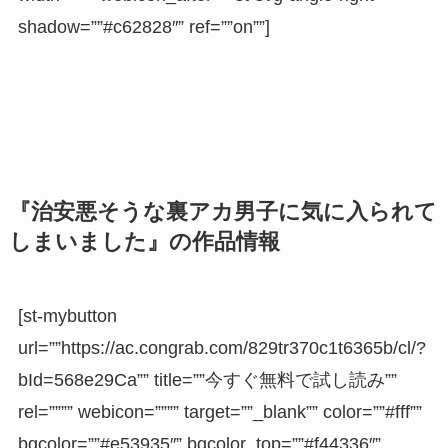
shadow=””#c62828″” ref=””on””]
『治安悪そうな裏アカ男子に気に入られて
しまいました』の作品情報
[st-mybutton
url=””https://ac.congrab.com/829tr370c1t6365b/cl/?
bId=568e29Ca”” title=””今すぐ無料で試し読み””
rel=”””” webicon=”””” target=””_blank”” color=””#fff””
bgcolor=””#e53935″” bgcolor_top=””#f44336″”