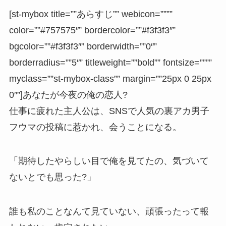
[st-mybox title=””あらすじ”” webicon=””””
color=””#757575″” bordercolor=””#f3f3f3″”
bgcolor=””#f3f3f3″” borderwidth=””0″”
borderradius=””5″” titleweight=””bold”” fontsize=””””
myclass=””st-mybox-class”” margin=””25px 0 25px
0″”]あなたが今夜の俺の恋人?
仕事に疲れた主人公は、SNSで人気の裏アカ男子
フウマの投稿に惹かれ、会うことになる。
「期待したやらしい目で俺を見てたの、気づいて
ないとでも思った?」
誰も私のことなんて見ていない、頑張ったって報