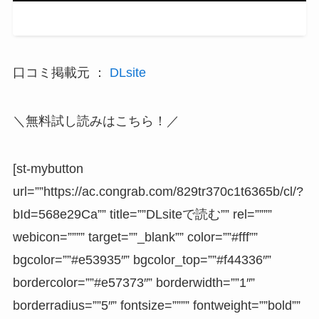
口コミ掲載元 ：
DLsite
＼無料試し読みはこちら！／
[st-mybutton
url=””https://ac.congrab.com/829tr370c1t6365b/cl/?
bId=568e29Ca”” title=””DLsiteで読む”” rel=””””
webicon=”””” target=””_blank”” color=””#fff””
bgcolor=””#e53935″” bgcolor_top=””#f44336″”
bordercolor=””#e57373″” borderwidth=””1″”
borderradius=””5″” fontsize=”””” fontweight=””bold””