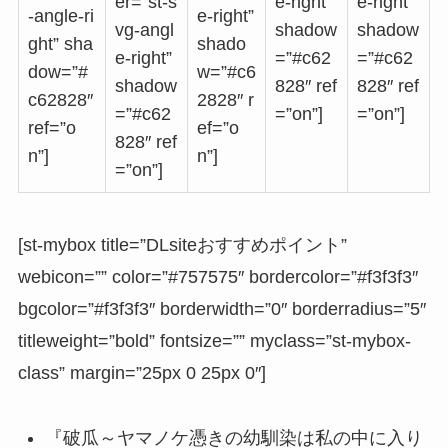
er=”st-s
e-right”
e-right”
-angle-ri
e-right”
vg-angl
shadow
shadow
ght” sha
shado
e-right”
=”#c62
=”#c62
dow=”#
w=”#c6
shadow
828″ ref
828″ ref
c62828″
2828″ r
=”#c62
=”on”]
=”on”]
ref=”o
ef=”o
828″ ref
n”]
n”]
=”on”]
[st-mybox title=”DLsiteおすすめポイント”
webicon=”” color=”#757575″ bordercolor=”#f3f3f3″
bgcolor=”#f3f3f3″ borderwidth=”0″ borderradius=”5″
titleweight=”bold” fontsize=”” myclass=”st-mybox-
class” margin=”25px 0 25px 0″]
『破瓜～ヤマノケ憑きの幼馴染は私の中に入り