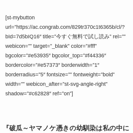
[st-mybutton
url=”https://ac.congrab.com/829tr370c1t6365b/cl/?
bId=7d5bIQ16″ title=”今すぐ無料で試し読み” rel=””
webicon=”” target=”_blank” color=”#fff”
bgcolor=”#e53935″ bgcolor_top=”#f44336″
bordercolor=”#e57373″ borderwidth=”1″
borderradius=”5″ fontsize=”” fontweight=”bold”
width=”” webicon_after=”st-svg-angle-right”
shadow=”#c62828″ ref=”on”]
『破瓜～ヤマノケ憑きの幼馴染は私の中に