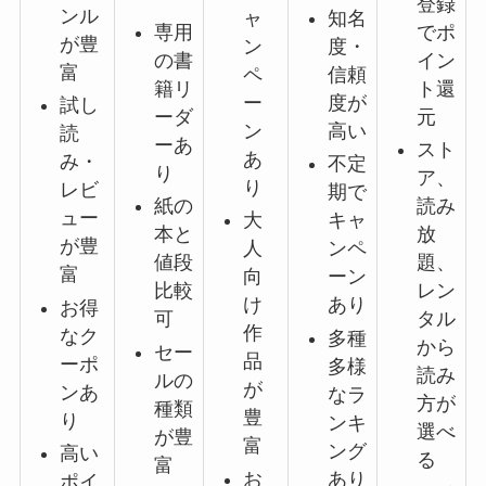
登録
ンル
ャ
知名
専用
でポ
が豊
ン
度・
の書
イン
富
ペ
信頼
籍リ
ト還
ー
度が
試し
ーダ
元
ン
高い
読
ーあ
スト
あ
み・
不定
り
ア、
り
レビ
期で
紙の
読み
ュー
大
キャ
本と
放
が豊
人
ンペ
値段
題、
富
向
ーン
比較
レン
け
あり
お得
可
タル
作
なク
多種
から
セー
品
ーポ
多様
読み
ルの
が
ンあ
なラ
方が
種類
豊
り
ンキ
選べ
が豊
富
ング
高い
る
富
お
あり
ポイ