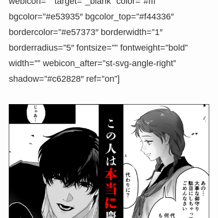
webicon=”” target=”_blank” color=”#fff”
bgcolor=”#e53935″ bgcolor_top=”#f44336″
bordercolor=”#e57373″ borderwidth=”1″
borderradius=”5″ fontsize=”” fontweight=”bold”
width=”” webicon_after=”st-svg-angle-right”
shadow=”#c62828″ ref=”on”]