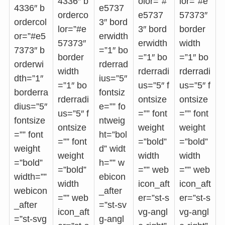
4336″ b
olor=”#
lor=”#e
4336″ b
e5737
orderco
e5737
57373″
ordercol
3″ bord
lor=”#e
3″ bord
border
or=”#e5
erwidth
57373″
erwidth
width
7373″ b
=”1″ bo
border
=”1″ bo
=”1″ bo
orderwi
rderrad
width
rderradi
rderradi
dth=”1″
ius=”5″
=”1″ bo
us=”5″ f
us=”5″ f
borderra
fontsiz
rderradi
ontsize
ontsize
dius=”5″
e=”” fo
us=”5″ f
=”” font
=”” font
fontsize
ntweig
ontsize
weight
weight
=”” font
ht=”bol
=”” font
=”bold”
=”bold”
weight
d” widt
weight
width
width
=”bold”
h=”” w
=”bold”
=”” web
=”” web
width=””
ebicon
width
icon_aft
icon_aft
webicon
_after
=”” web
er=”st-s
er=”st-s
_after
=”st-sv
icon_aft
vg-angl
vg-angl
=”st-svg
g-angl