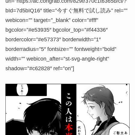
url=”https://ac.congrab.com/829tr370c1t6365b/cl/?
bId=7d5bIQ16″ title=”今すぐ無料で試し読み” rel=””
webicon=”” target=”_blank” color=”#fff”
bgcolor=”#e53935″ bgcolor_top=”#f44336″
bordercolor=”#e57373″ borderwidth=”1″
borderradius=”5″ fontsize=”” fontweight=”bold”
width=”” webicon_after=”st-svg-angle-right”
shadow=”#c62828″ ref=”on”]