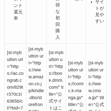
サイ
得
ント
トが
な
還元
見や
初
率
すい
回
購
入
[st-myb
[st-myb
[st-myb
utton ur
utton url
utton u
l=”http
[st-myb
[st-myb
=”http
rl=”http
s://ww
utton ur
utton ur
s://ac.co
s://boo
w.amaz
l=”http
l=”http
ngrab.c
k.dmm.
on.co.j
s://comi
s://ww
om/829t
com/” ti
p/kindle
c.k-ma
w.cmo
r370c1t
tle=”公
-dbs/st
nga.jp/”
a.jp/” titl
6365b/c
式サイ
orefron
title=”公
e=”公式
l/?bId=7
トはこ