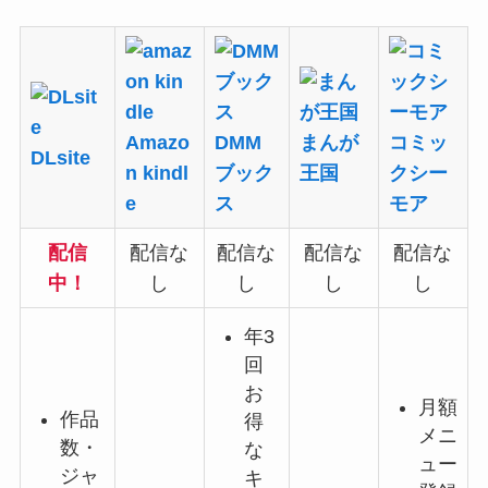
Amazo
DMM
まんが
コミッ
DLsite
n kindl
ブック
王国
クシー
e
ス
モア
配信
配信な
配信な
配信な
配信な
中！
し
し
し
し
年3
回
お
月額
作品
得
メニ
数・
な
ュー
ジャ
キ