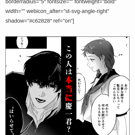
borderradius=”5″ fontsize=”” fontweight=”bold”
width=”” webicon_after=”st-svg-angle-right”
shadow=”#c62828″ ref=”on”]