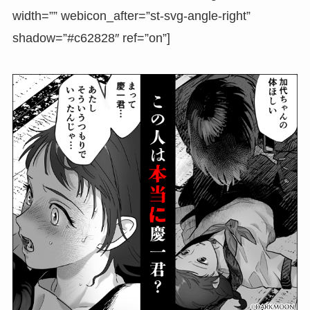
width=”” webicon_after=”st-svg-angle-right”
shadow=”#c62828″ ref=”on”]