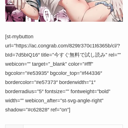
[st-mybutton
url=”https://ac.congrab.com/829tr370c1t6365b/cl/?
bId=7d5bIQ16″ title=”今すぐ無料で試し読み” rel=””
webicon=”” target=”_blank” color=”#fff”
bgcolor=”#e53935″ bgcolor_top=”#f44336″
bordercolor=”#e57373″ borderwidth=”1″
borderradius=”5″ fontsize=”” fontweight=”bold”
width=”” webicon_after=”st-svg-angle-right”
shadow=”#c62828″ ref=”on”]