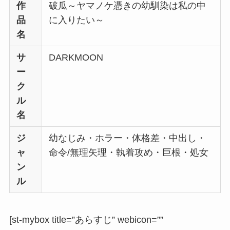
作
破瓜～ヤマノケ憑きの幼馴染は私の中
品
に入りたい～
名
サ
DARKMOON
ー
ク
ル
名
ジ
幼なじみ・ホラー・体格差・中出し・
ャ
命令/無理矢理・執着攻め・巨根・処女
ン
ル
[st-mybox title=”あらすじ” webicon=””