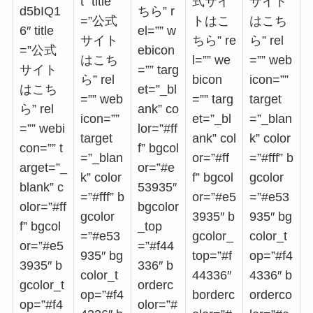
t” title
式サイ
サイト
d5bIQ1
ちら” r
=”公式
トはこ
はこち
6″ title
el=”” w
サイト
ちら” re
ら” rel
=”公式
ebicon
はこち
l=”” we
=”” web
サイト
=”” targ
ら” rel
bicon
icon=””
はこち
et=”_bl
=”” web
=”” targ
target
ら” rel
ank” co
icon=””
et=”_bl
=”_blan
=”” webi
lor=”#ff
target
ank” col
k” color
con=”” t
f” bgcol
=”_blan
or=”#ff
=”#fff” b
arget=”_
or=”#e
k” color
f” bgcol
gcolor
blank” c
53935″
=”#fff” b
or=”#e5
=”#e53
olor=”#ff
bgcolor
gcolor
3935″ b
935″ bg
f” bgcol
_top
=”#e53
gcolor_
color_t
or=”#e5
=”#f44
935″ bg
top=”#f
op=”#f4
3935″ b
336″ b
color_t
44336″
4336″ b
gcolor_t
orderc
op=”#f4
borderc
orderco
op=”#f4
olor=”#