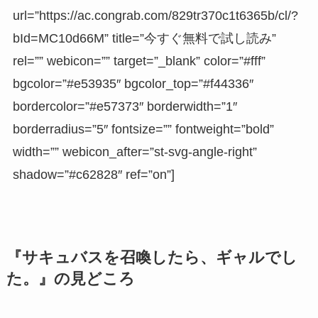
url=”https://ac.congrab.com/829tr370c1t6365b/cl/?
bId=MC10d66M” title=”今すぐ無料で試し読み”
rel=”” webicon=”” target=”_blank” color=”#fff”
bgcolor=”#e53935″ bgcolor_top=”#f44336″
bordercolor=”#e57373″ borderwidth=”1″
borderradius=”5″ fontsize=”” fontweight=”bold”
width=”” webicon_after=”st-svg-angle-right”
shadow=”#c62828″ ref=”on”]
『サキュバスを召喚したら、ギャルでし
た。』の見どころ