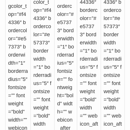
color_t
44336″
4336″ b
gcolor_t
orderc
op=”#f4
borderc
orderco
op=”#f4
olor=”#
4336″ b
olor=”#
lor=”#e
4336″ b
e5737
orderco
e5737
57373″
ordercol
3″ bord
lor=”#e
3″ bord
border
or=”#e5
erwidth
57373″
erwidth
width
7373″ b
=”1″ bo
border
=”1″ bo
=”1″ bo
orderwi
rderrad
width
rderradi
rderradi
dth=”1″
ius=”5″
=”1″ bo
us=”5″ f
us=”5″ f
borderra
fontsiz
rderradi
ontsize
ontsize
dius=”5″
e=”” fo
us=”5″ f
=”” font
=”” font
fontsize
ntweig
ontsize
weight
weight
=”” font
ht=”bol
=”” font
=”bold”
=”bold”
weight
d” widt
weight
width
width
=”bold”
h=”” w
=”bold”
=”” web
=”” web
width=””
ebicon
width
icon_aft
icon_aft
webicon
_after