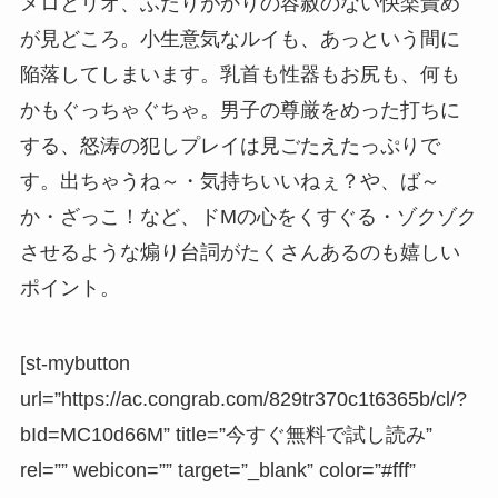
メロとリオ、ふたりがかりの容赦のない快楽責め
が見どころ。小生意気なルイも、あっという間に
陥落してしまいます。乳首も性器もお尻も、何も
かもぐっちゃぐちゃ。男子の尊厳をめった打ちに
する、怒涛の犯しプレイは見ごたえたっぷりで
す。出ちゃうね～・気持ちいいねぇ？や、ば～
か・ざっこ！など、ドMの心をくすぐる・ゾクゾク
させるような煽り台詞がたくさんあるのも嬉しい
ポイント。
[st-mybutton
url=”https://ac.congrab.com/829tr370c1t6365b/cl/?
bId=MC10d66M” title=”今すぐ無料で試し読み”
rel=”” webicon=”” target=”_blank” color=”#fff”