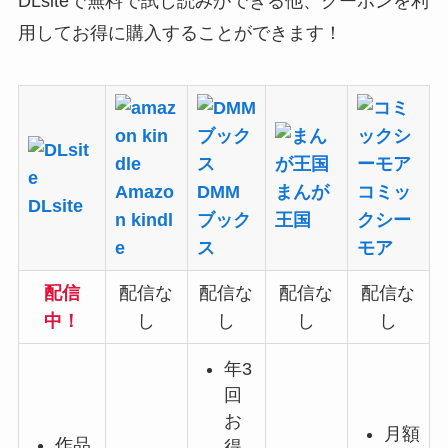
DLsiteで
無料で試し読み
ができる他、
クーポン
を利
用してお得に購入することができます！
Amazo
DMM
まんが
コミッ
DLsite
n kindl
ブック
王国
クシー
e
ス
モア
配信
配信な
配信な
配信な
配信な
中！
し
し
し
し
年3
回
お
月額
作品
得