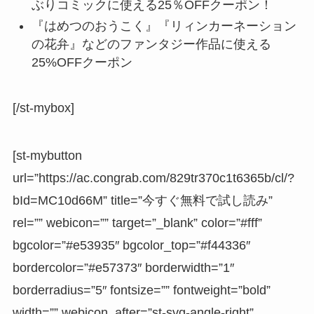
ぶりコミックに使える25％OFFクーポン！
『はめつのおうこく』『リィンカーネーション
の花弁』などのファンタジー作品に使える
25%OFFクーポン
[/st-mybox]
[st-mybutton
url=”https://ac.congrab.com/829tr370c1t6365b/cl/?
bId=MC10d66M” title=”今すぐ無料で試し読み”
rel=”” webicon=”” target=”_blank” color=”#fff”
bgcolor=”#e53935″ bgcolor_top=”#f44336″
bordercolor=”#e57373″ borderwidth=”1″
borderradius=”5″ fontsize=”” fontweight=”bold”
width=”” webicon_after=”st-svg-angle-right”