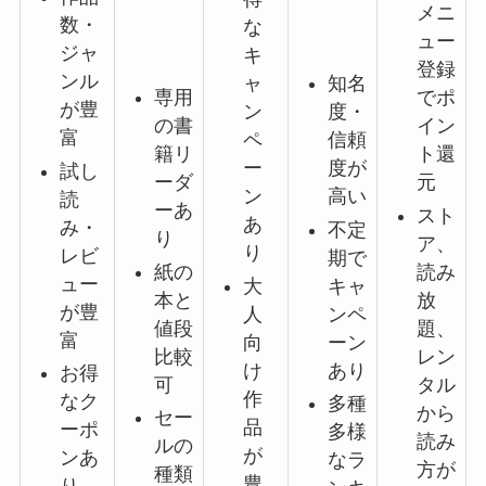
メニ
数・
な
ュー
ジャ
キ
登録
ンル
ャ
知名
専用
でポ
が豊
ン
度・
の書
イン
富
ペ
信頼
籍リ
ト還
ー
度が
試し
ーダ
元
ン
高い
読
ーあ
スト
あ
み・
不定
り
ア、
り
レビ
期で
紙の
読み
ュー
大
キャ
本と
放
が豊
人
ンペ
値段
題、
富
向
ーン
比較
レン
け
あり
お得
可
タル
作
なク
多種
から
セー
品
ーポ
多様
読み
ルの
が
ンあ
なラ
方が
種類
豊