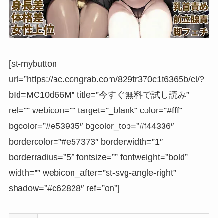
[st-mybutton
url=”https://ac.congrab.com/829tr370c1t6365b/cl/?
bId=MC10d66M” title=”今すぐ無料で試し読み”
rel=”” webicon=”” target=”_blank” color=”#fff”
bgcolor=”#e53935″ bgcolor_top=”#f44336″
bordercolor=”#e57373″ borderwidth=”1″
borderradius=”5″ fontsize=”” fontweight=”bold”
width=”” webicon_after=”st-svg-angle-right”
shadow=”#c62828″ ref=”on”]