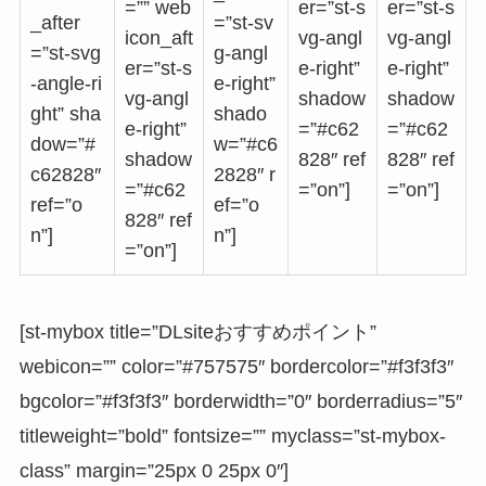
=”” web
er=”st-s
er=”st-s
_after
=”st-sv
icon_aft
vg-angl
vg-angl
=”st-svg
g-angl
er=”st-s
e-right”
e-right”
-angle-ri
e-right”
vg-angl
shadow
shadow
ght” sha
shado
e-right”
=”#c62
=”#c62
dow=”#
w=”#c6
shadow
828″ ref
828″ ref
c62828″
2828″ r
=”#c62
=”on”]
=”on”]
ref=”o
ef=”o
828″ ref
n”]
n”]
=”on”]
[st-mybox title=”DLsiteおすすめポイント”
webicon=”” color=”#757575″ bordercolor=”#f3f3f3″
bgcolor=”#f3f3f3″ borderwidth=”0″ borderradius=”5″
titleweight=”bold” fontsize=”” myclass=”st-mybox-
class” margin=”25px 0 25px 0″]