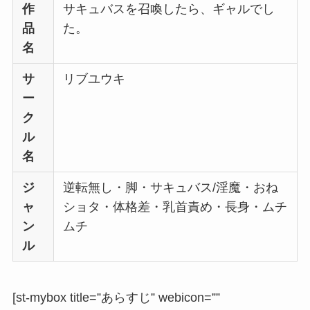
作
サキュバスを召喚したら、ギャルでし
品
た。
名
サ
リブユウキ
ー
ク
ル
名
ジ
逆転無し・脚・サキュバス/淫魔・おね
ャ
ショタ・体格差・乳首責め・長身・ムチ
ン
ムチ
ル
[st-mybox title=”あらすじ” webicon=””