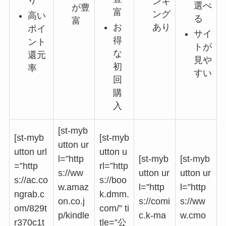
り
ンキ
選べ
が豊
富
ング
高い
る
富
お
あり
ポイ
サイ
得
ント
トが
な
還元
見や
初
率
すい
回
購
入
[st-myb
[st-myb
[st-myb
utton ur
utton url
utton u
l=”http
[st-myb
[st-myb
=”http
rl=”http
s://ww
utton ur
utton ur
s://ac.co
s://boo
w.amaz
l=”http
l=”http
ngrab.c
k.dmm.
on.co.j
s://comi
s://ww
om/829t
com/” ti
p/kindle
c.k-ma
w.cmo
r370c1t
tle=”公