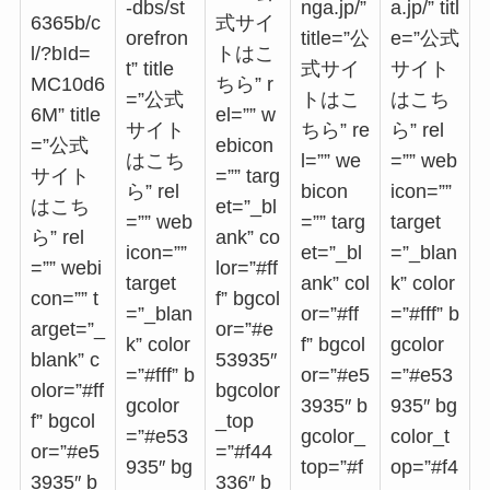
-dbs/st
nga.jp/”
a.jp/” titl
6365b/c
式サイ
orefron
title=”公
e=”公式
l/?bId=
トはこ
t” title
式サイ
サイト
MC10d6
ちら” r
=”公式
トはこ
はこち
6M” title
el=”” w
サイト
ちら” re
ら” rel
=”公式
ebicon
はこち
l=”” we
=”” web
サイト
=”” targ
ら” rel
bicon
icon=””
はこち
et=”_bl
=”” web
=”” targ
target
ら” rel
ank” co
icon=””
et=”_bl
=”_blan
=”” webi
lor=”#ff
target
ank” col
k” color
con=”” t
f” bgcol
=”_blan
or=”#ff
=”#fff” b
arget=”_
or=”#e
k” color
f” bgcol
gcolor
blank” c
53935″
=”#fff” b
or=”#e5
=”#e53
olor=”#ff
bgcolor
gcolor
3935″ b
935″ bg
f” bgcol
_top
=”#e53
gcolor_
color_t
or=”#e5
=”#f44
935″ bg
top=”#f
op=”#f4
3935″ b
336″ b