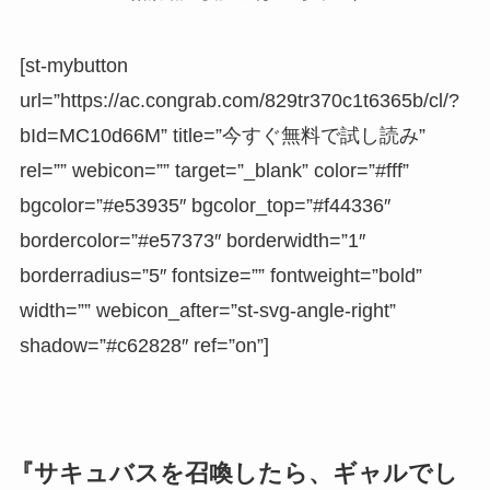
[st-mybutton
url=”https://ac.congrab.com/829tr370c1t6365b/cl/?
bId=MC10d66M” title=”今すぐ無料で試し読み”
rel=”” webicon=”” target=”_blank” color=”#fff”
bgcolor=”#e53935″ bgcolor_top=”#f44336″
bordercolor=”#e57373″ borderwidth=”1″
borderradius=”5″ fontsize=”” fontweight=”bold”
width=”” webicon_after=”st-svg-angle-right”
shadow=”#c62828″ ref=”on”]
『サキュバスを召喚したら、ギャルでし