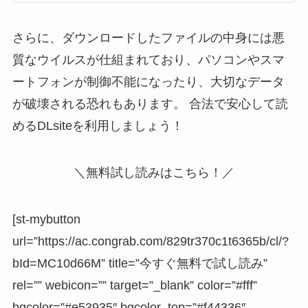
さらに、ダウンロードしたファイルの中身には悪
質なウイルスが仕組まれており、
パソコンやスマ
ートフォンが制御不能になったり、大切なデータ
が破壊される恐れ
もあります。 合法で安心して読
めるDLsiteを利用しましょう！
＼無料試し読みはこちら！／
[st-mybutton
url=”https://ac.congrab.com/829tr370c1t6365b/cl/?
bId=MC10d66M” title=”今すぐ無料で試し読み”
rel=”” webicon=”” target=”_blank” color=”#fff”
bgcolor=”#e53935″ bgcolor_top=”#f44336″