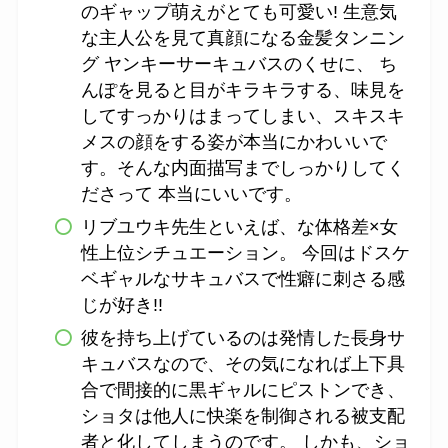
のギャップ萌えがとても可愛い! 生意気
な主人公を見て真顔になる金髪タンニン
グ ヤンキーサーキュバスのくせに、 ち
んぽを見ると目がキラキラする、味見を
してすっかりはまってしまい、スキスキ
メスの顔をする姿が本当にかわいいで
す。そんな内面描写までしっかりしてく
ださって 本当にいいです。
リブユウキ先生といえば、な体格差×女
性上位シチュエーション。 今回はドスケ
ベギャルなサキュバスで性癖に刺さる感
じが好き!!
彼を持ち上げているのは発情した長身サ
キュバスなので、その気になれば上下具
合で間接的に黒ギャルにピストンでき、
ショタは他人に快楽を制御される被支配
者と化してしまうのです。 しかも、ショ