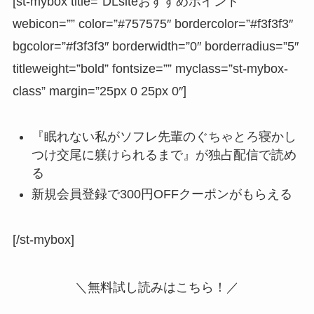
[st-mybox title=”DLsiteおすすめポイント”
webicon=”” color=”#757575″ bordercolor=”#f3f3f3″
bgcolor=”#f3f3f3″ borderwidth=”0″ borderradius=”5″
titleweight=”bold” fontsize=”” myclass=”st-mybox-
class” margin=”25px 0 25px 0″]
『眠れない私がソフレ先輩のぐちゃとろ寝かし
つけ交尾に躾けられるまで』が独占配信で読め
る
新規会員登録で
300円OFFクーポン
がもらえる
[/st-mybox]
＼無料試し読みはこちら！／