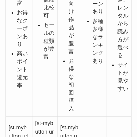
富
向
ーン
比較
レン
け
あり
お得
可
タル
作
なク
多種
から
セー
品
ーポ
多様
読み
ルの
が
ンあ
なラ
方が
種類
豊
り
ンキ
選べ
が豊
富
ング
高い
る
富
お
あり
ポイ
サイ
得
ント
トが
な
還元
見や
初
率
すい
回
購
入
[st-myb
[st-myb
[st-myb
utton ur
utton url
utton u