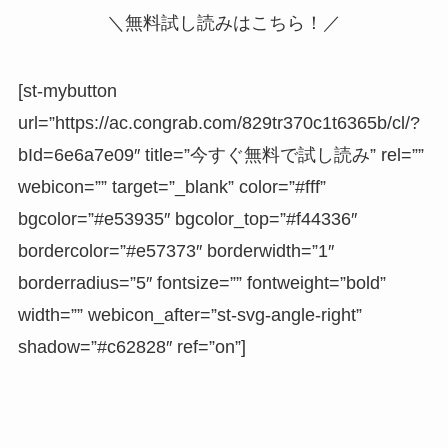
＼無料試し読みはこちら！／
[st-mybutton
url=”https://ac.congrab.com/829tr370c1t6365b/cl/?
bId=6e6a7e09″ title=”今すぐ無料で試し読み” rel=””
webicon=”” target=”_blank” color=”#fff”
bgcolor=”#e53935″ bgcolor_top=”#f44336″
bordercolor=”#e57373″ borderwidth=”1″
borderradius=”5″ fontsize=”” fontweight=”bold”
width=”” webicon_after=”st-svg-angle-right”
shadow=”#c62828″ ref=”on”]