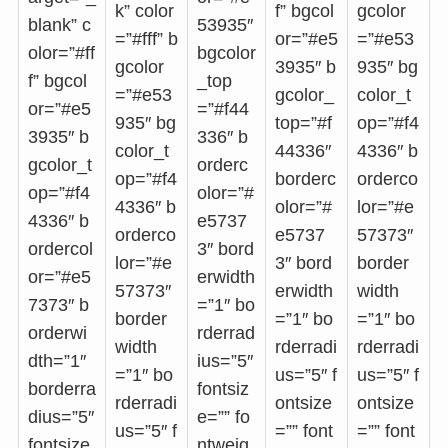
k” color
f” bgcol
gcolor
blank” c
53935″
=”#fff” b
or=”#e5
=”#e53
olor=”#ff
bgcolor
gcolor
3935″ b
935″ bg
f” bgcol
_top
=”#e53
gcolor_
color_t
or=”#e5
=”#f44
935″ bg
top=”#f
op=”#f4
3935″ b
336″ b
color_t
44336″
4336″ b
gcolor_t
orderc
op=”#f4
borderc
orderco
op=”#f4
olor=”#
4336″ b
olor=”#
lor=”#e
4336″ b
e5737
orderco
e5737
57373″
ordercol
3″ bord
lor=”#e
3″ bord
border
or=”#e5
erwidth
57373″
erwidth
width
7373″ b
=”1″ bo
border
=”1″ bo
=”1″ bo
orderwi
rderrad
width
rderradi
rderradi
dth=”1″
ius=”5″
=”1″ bo
us=”5″ f
us=”5″ f
borderra
fontsiz
rderradi
ontsize
ontsize
dius=”5″
e=”” fo
us=”5″ f
=”” font
=”” font
fontsize
ntweig