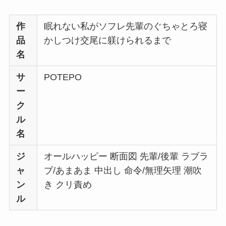
作
眠れない私がソフレ先輩のぐちゃとろ寝
品
かしつけ交尾に躾けられるまで
名
サ
POTEPO
ー
ク
ル
名
ジ
オールハッピー 断面図 先輩/後輩 ラブラ
ャ
ブ/あまあま 中出し 命令/無理矢理 潮吹
ン
き クリ責め
ル