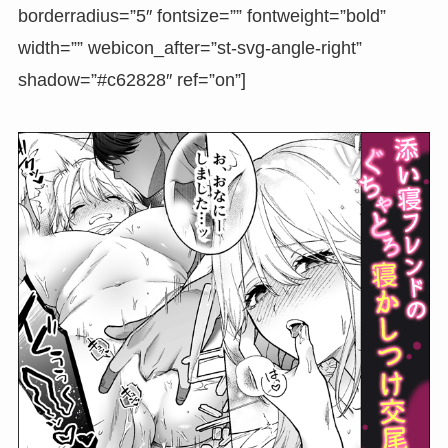
borderradius=”5″ fontsize=”” fontweight=”bold”
width=”” webicon_after=”st-svg-angle-right”
shadow=”#c62828″ ref=”on”]