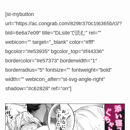
[st-mybutton
url=”https://ac.congrab.com/829tr370c1t6365b/cl/?
bId=6e6a7e09″ title=”DLsiteで読む” rel=””
webicon=”” target=”_blank” color=”#fff”
bgcolor=”#e53935″ bgcolor_top=”#f44336″
bordercolor=”#e57373″ borderwidth=”1″
borderradius=”5″ fontsize=”” fontweight=”bold”
width=”” webicon_after=”st-svg-angle-right”
shadow=”#c62828″ ref=”on”]