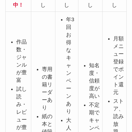
中！
し
し
し
し
年3
回
お
月額
作品
得
メニ
数・
な
ュー
ジャ
キ
登録
ンル
ャ
知名
専用
でポ
が豊
ン
度・
の書
イン
富
ペ
信頼
籍リ
ト還
ー
度が
試し
ーダ
元
ン
高い
読
ーあ
スト
あ
み・
不定
り
ア、
り
レビ
期で
紙の
読み
ュー
大
キャ
本と
放
が豊
人
ンペ
値段
題、