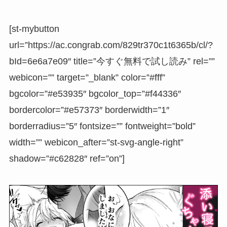
[st-mybutton
url=”https://ac.congrab.com/829tr370c1t6365b/cl/?
bId=6e6a7e09″ title=”今すぐ無料で試し読み” rel=””
webicon=”” target=”_blank” color=”#fff”
bgcolor=”#e53935″ bgcolor_top=”#f44336″
bordercolor=”#e57373″ borderwidth=”1″
borderradius=”5″ fontsize=”” fontweight=”bold”
width=”” webicon_after=”st-svg-angle-right”
shadow=”#c62828″ ref=”on”]