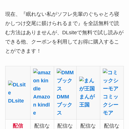
現在、『眠れない私がソフレ先輩のぐちゃとろ寝
かしつけ交尾に躾けられるまで』を全話無料で読
む方法はありませんが、DLsiteで
無料で試し読み
が
できる他、
クーポン
を利用してお得に購入するこ
とができます！
Amazo
DMM
まんが
コミッ
DLsite
n kindl
ブック
王国
クシー
e
ス
モア
配信
配信な
配信な
配信な
配信な