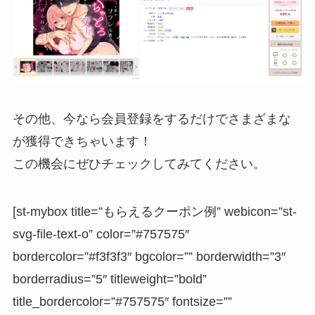
その他、今なら会員登録をするだけでさまざまな
が獲得できちゃいます！
この機会にぜひチェックしてみてください。
[st-mybox title=”もらえるクーポン例” webicon=”st-
svg-file-text-o” color=”#757575″
bordercolor=”#f3f3f3″ bgcolor=”” borderwidth=”3″
borderradius=”5″ titleweight=”bold”
title_bordercolor=”#757575″ fontsize=””