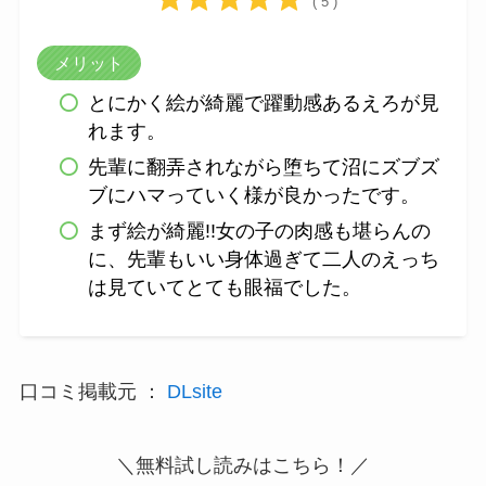
( 5 )
メリット
とにかく絵が綺麗で躍動感あるえろが見
れます。
先輩に翻弄されながら堕ちて沼にズブズ
ブにハマっていく様が良かったです。
まず絵が綺麗!!女の子の肉感も堪らんの
に、先輩もいい身体過ぎて二人のえっち
は見ていてとても眼福でした。
口コミ掲載元 ：
DLsite
＼無料試し読みはこちら！／