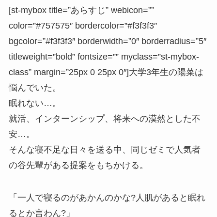
[st-mybox title=”あらすじ” webicon=””
color=”#757575″ bordercolor=”#f3f3f3″
bgcolor=”#f3f3f3″ borderwidth=”0″ borderradius=”5″
titleweight=”bold” fontsize=”” myclass=”st-mybox-
class” margin=”25px 0 25px 0″]大学3年生の陽菜は
悩んでいた。
眠れない…。
就活、インターンシップ、将来への漠然とした不
安…。
そんな寝不足な日々を送る中、同じゼミで人気者
の谷先輩がある提案をもちかける。
「一人で寝るのがあかんのかな?人肌があると眠れ
るとか言わん?」