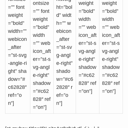
ontsize
weight
weight
=”” font
ht=”bol
=”” font
=”bold”
=”bold”
weight
d” widt
weight
width
width
=”bold”
h=”” w
=”bold”
=”” web
=”” web
width=””
ebicon
width
icon_aft
icon_aft
webicon
_after
=”” web
er=”st-s
er=”st-s
_after
=”st-sv
icon_aft
vg-angl
vg-angl
=”st-svg
g-angl
er=”st-s
e-right”
e-right”
-angle-ri
e-right”
vg-angl
shadow
shadow
ght” sha
shado
e-right”
=”#c62
=”#c62
dow=”#
w=”#c6
shadow
828″ ref
828″ ref
c62828″
2828″ r
=”#c62
=”on”]
=”on”]
ref=”o
ef=”o
828″ ref
n”]
n”]
=”on”]