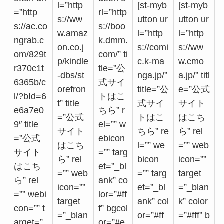
l=”http
[st-myb
[st-myb
=”http
rl=”http
s://ww
utton ur
utton ur
s://ac.co
s://boo
w.amaz
l=”http
l=”http
ngrab.c
k.dmm.
on.co.j
s://comi
s://ww
om/829t
com/” ti
p/kindle
c.k-ma
w.cmo
r370c1t
tle=”公
-dbs/st
nga.jp/”
a.jp/” titl
6365b/c
式サイ
orefron
title=”公
e=”公式
l/?bId=6
トはこ
t” title
式サイ
サイト
e6a7e0
ちら” r
=”公式
トはこ
はこち
9″ title
el=”” w
サイト
ちら” re
ら” rel
=”公式
ebicon
はこち
l=”” we
=”” web
サイト
=”” targ
ら” rel
bicon
icon=””
はこち
et=”_bl
=”” web
=”” targ
target
ら” rel
ank” co
icon=””
et=”_bl
=”_blan
=”” webi
lor=”#ff
target
ank” col
k” color
con=”” t
f” bgcol
=”_blan
or=”#ff
=”#fff” b
arget=”_
or=”#e