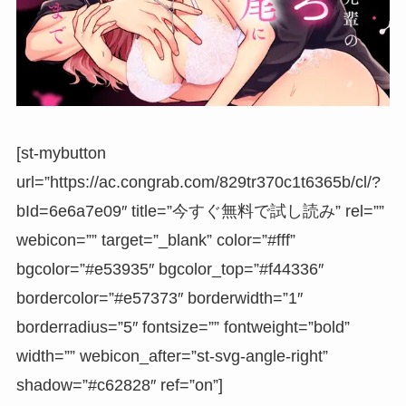
[st-mybutton
url=”https://ac.congrab.com/829tr370c1t6365b/cl/?
bId=6e6a7e09″ title=”今すぐ無料で試し読み” rel=””
webicon=”” target=”_blank” color=”#fff”
bgcolor=”#e53935″ bgcolor_top=”#f44336″
bordercolor=”#e57373″ borderwidth=”1″
borderradius=”5″ fontsize=”” fontweight=”bold”
width=”” webicon_after=”st-svg-angle-right”
shadow=”#c62828″ ref=”on”]